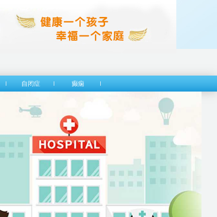
自闭症
癫痫