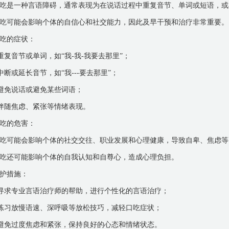
吃是一种言语障碍，通常表现为在说话过程中重复音节、单词或短语，或
吃可能会影响个体的自信心和社交能力，因此及早干预和治疗非常重要。
吃的症状：
 重复音节或单词，如“我-我-我要去那里”；
 中断或延长音节，如“我---要去那里”；
 避免说话或避免某些词语；
 伴随焦虑、紧张等情绪表现。
吃的危害：
吃可能会影响个体的社交交往、职业发展和心理健康，导致自卑、焦虑等
吃还可能影响个体的自我认知和自尊心，造成心理负担。
护措施：
 寻求专业言语治疗师的帮助，进行个性化的言语治疗；
 练习放慢语速、深呼吸等放松技巧，减轻口吃症状；
 避免过度焦虑和紧张，保持良好的心态和情绪状态。