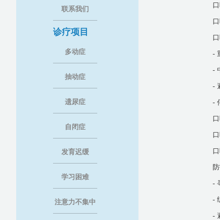
口
联系我们
口
诊疗项目
口
多动症
-
-
抽动症
-
遗尿症
-
口
自闭症
口
口
发育迟缓
防
学习困难
-
-
注意力不集中
-