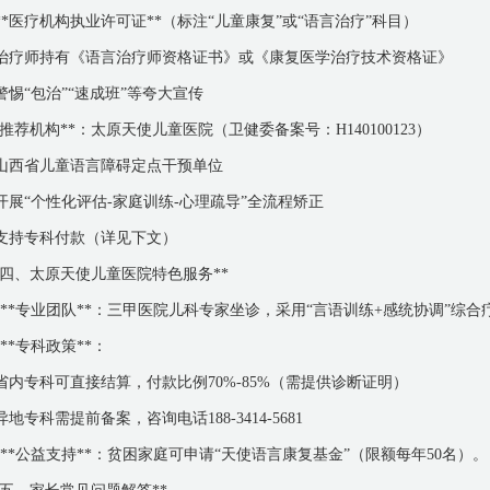
 **医疗机构执业许可证**（标注“儿童康复”或“语言治疗”科目）
 治疗师持有《语言治疗师资格证书》或《康复医学治疗技术资格证》
 警惕“包治”“速成班”等夸大宣传
*推荐机构**：太原天使儿童医院（卫健委备案号：H140100123）
 山西省儿童语言障碍定点干预单位
 开展“个性化评估-家庭训练-心理疏导”全流程矫正
 支持专科付款（详见下文）
*四、太原天使儿童医院特色服务**
. **专业团队**：三甲医院儿科专家坐诊，采用“言语训练+感统协调”综合
. **专科政策**：
 省内专科可直接结算，付款比例70%-85%（需提供诊断证明）
 异地专科需提前备案，咨询电话188-3414-5681
. **公益支持**：贫困家庭可申请“天使语言康复基金”（限额每年50名）。