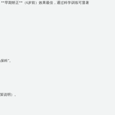
**早期矫正**（6岁前）效果最佳，通过科学训练可显著
儿保科”。
政策说明）。