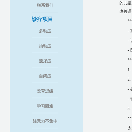
的儿童
联系我们
改善语
诊疗项目
*
-
多动症
-
抽动症
-
*
遗尿症
1
自闭症
2
-
发育迟缓
-
学习困难
3
*
注意力不集中
太