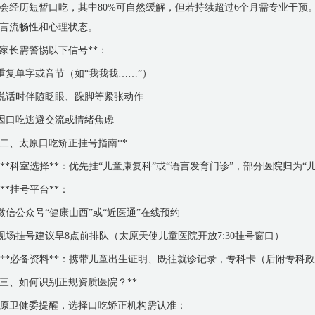
会经历短暂口吃，其中80%可自然缓解，但若持续超过6个月需专业干预。
言流畅性和心理状态。
*家长需警惕以下信号**：
 重复单字或音节（如“我我我……”）
 说话时伴随眨眼、跺脚等紧张动作
 因口吃逃避交流或情绪焦虑
*二、太原口吃矫正挂号指南**
. **科室选择**：优先挂“儿童康复科”或“语言发育门诊”，部分医院归为“
. **挂号平台**：
 微信公众号“健康山西”或“近医通”在线预约
 现场挂号建议早8点前排队（太原天使儿童医院开放7:30挂号窗口）
. **必备资料**：携带儿童出生证明、既往就诊记录，专科卡（后附专科
*三、如何识别正规资质医院？**
原卫健委提醒，选择口吃矫正机构需认准：