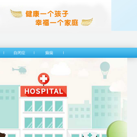
自闭症
癫痫