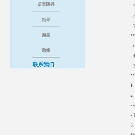
语言障碍
-
-
痴呆
-
癫痫
*
-
脑瘫
-
联系我们
-
*
1
2
-
-
3