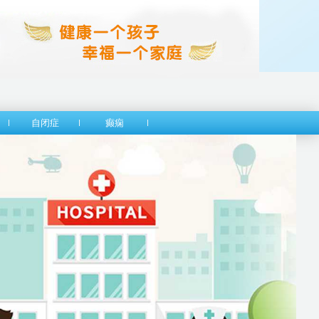
自闭症
癫痫