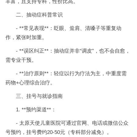
丰富，且支持专科，性价比高。
二、抽动症科普常识
- **常见表现**：眨眼、耸肩、清嗓子等重复动
作，紧张时加重。
- **误区纠正**：抽动症并非“调皮”，也不会自愈，
需专业干预。
- **治疗原则**：轻症以行为疗法为主，中重度需
药物+心理综合治疗。
三、挂号与就诊指南
1. **预约渠道**：
- 太原天使儿童医院可通过官网、电话或微信公众
号预约，挂号费约20-50元（专科部分减免）。