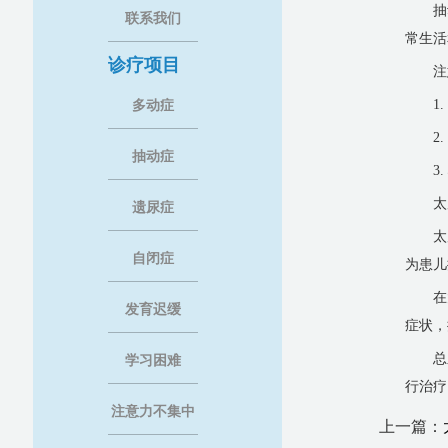
抽
联系我们
常生活
诊疗项目
注
1
多动症
2
抽动症
3
太
遗尿症
太
自闭症
为患儿
在
发育迟缓
症状，
总
学习困难
行治疗
注意力不集中
上一篇：