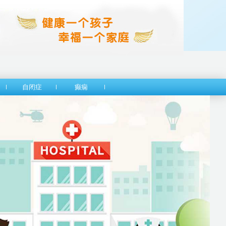
自闭症
癫痫