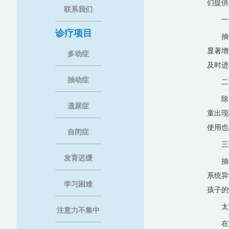
们提供
联系我们
一
诊疗项目
抽
显著增
多动症
及时进
抽动症
二
除
遗尿症
童出现
使用也
自闭症
三
发育迟缓
抽
系统异
学习困难
孩子的
太
注意力不集中
在