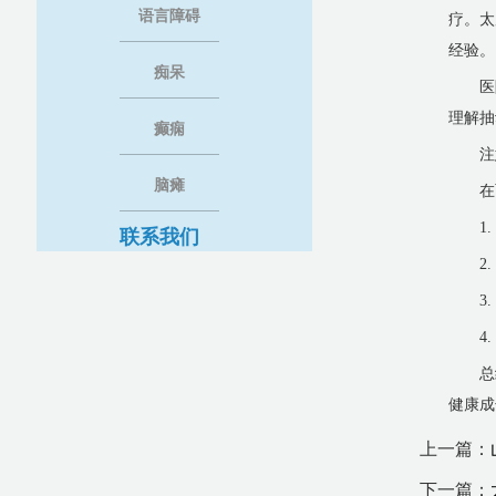
语言障碍
疗。太
经验。
痴呆
医
理解抽
癫痫
注
脑瘫
在
1
联系我们
2
3
4
总
健康成
上一篇：
下一篇：