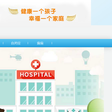
自闭症
癫痫