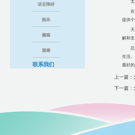
太
语言障碍
在
痴呆
提供个
天
癫痫
解和支
总
脑瘫
生活。
联系我们
最好的
上一篇：
下一篇：