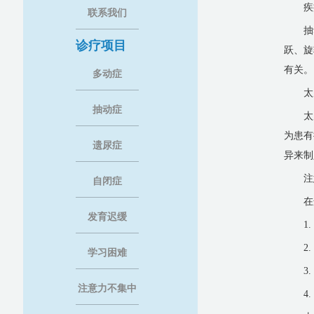
疾
联系我们
抽
诊疗项目
跃、旋
有关。
多动症
太
抽动症
太
为患有
遗尿症
异来制
注
自闭症
在
发育迟缓
1
2
学习困难
3
注意力不集中
4