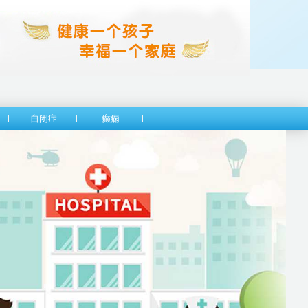
自闭症
癫痫