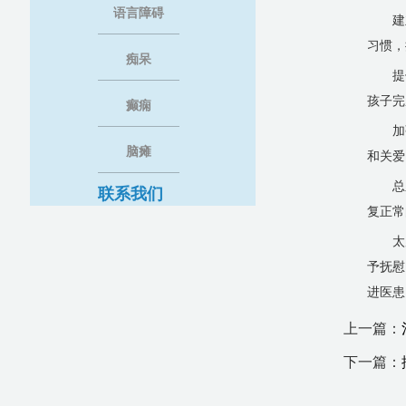
语言障碍
建
习惯，
痴呆
提
孩子完
癫痫
加
脑瘫
和关爱
总
联系我们
复正常
太
予抚慰
进医患
上一篇：
下一篇：