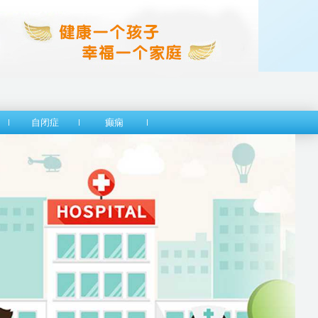
自闭症
癫痫