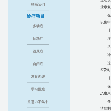
运动发
联系我们
业康复
在
诊疗项目
以集中
多动症
【
注
抽动症
活
遗尿症
冲
这
自闭症
应及时
发育迟缓
【
保
学习困难
态度来
寻
注意力不集中
情况制