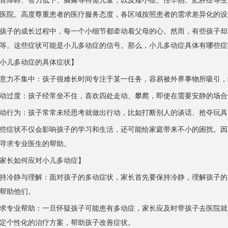
育障碍、智力低下、脑瘫等特需儿童，以及矮小症、性早熟、肥胖症等生
医院。高度尊重患者的医疗服务态度，各区域按照患者的需求差异化的设
孩子的成长过程中，每一个小细节都牵动着父母的心。然而，有些孩子却
等。这些症状可能是小儿多动症的信号。那么，小儿多动症具体有哪些症
小儿多动症的具体症状】
意力不集中：孩子很难长时间专注于某一任务，容易被外界事物所吸引，
动过度：孩子经常坐不住，喜欢四处走动、攀爬，即使在需要安静的场合
动行为：孩子常常未经思考就做出行动，比如打断别人的谈话、抢夺玩具
些症状不仅会影响孩子的学习和生活，还可能给家庭带来不小的困扰。因
寻求专业医生的帮助。
家长如何应对小儿多动症】
持冷静与理解：面对孩子的多动症状，家长首先要保持冷静，理解孩子的
帮助他们。
求专业帮助：一旦怀疑孩子可能患有多动症，家长应及时带孩子去医院就
定个性化的治疗方案，帮助孩子改善症状。