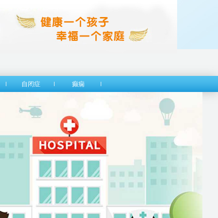
自闭症
癫痫