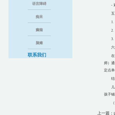
语言障碍
-
五
痴呆
1
癫痫
2
3
脑瘫
六
联系我们
在
师）通
定点单
结
儿
孩子铺
（
上一篇：