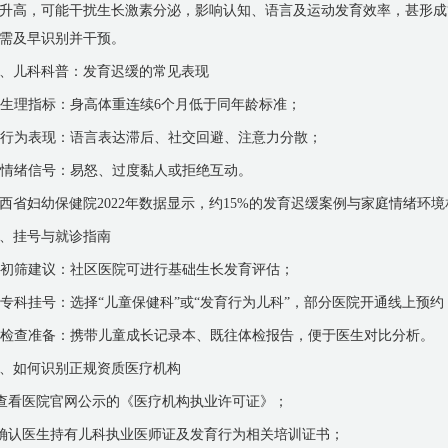
升高，可能干扰生长激素分泌，影响认知、语言及运动发育效率，甚形成
需及早识别并干预。
、儿科科普：发育迟缓的常见表现
. 生理指标：身高体重连续6个月低于同年龄标准；
. 行为表现：语言表达滞后、社交回避、注意力分散；
. 情绪信号：易怒、过度黏人或拒绝互动。
西省妇幼保健院2022年数据显示，约15%的发育迟缓案例与家庭情绪环
、挂号与就诊指南
. 初筛建议：社区医院可进行基础生长发育评估；
. 专科挂号：选择“儿童保健科”或“发育行为儿科”，部分医院开通线上预约
. 检查准备：携带儿童成长记录本、既往体检报告，便于医生对比分析。
、如何识别正规资质医疗机构
 查看医院官网公示的《医疗机构执业许可证》；
 确认医生持有儿科执业医师证及发育行为相关培训证书；