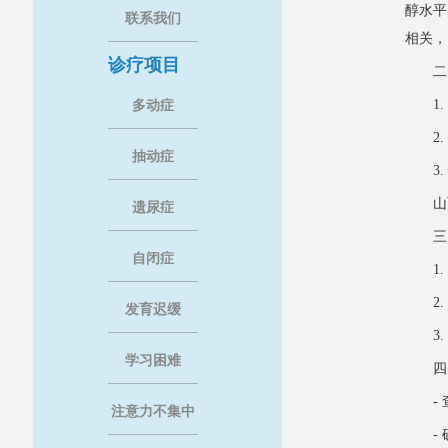
醇水平
联系我们
相关，
诊疗项目
二
1
多动症
2
抽动症
3
山
遗尿症
三
自闭症
1
2
发育迟缓
3
学习困难
四
-
注意力不集中
-