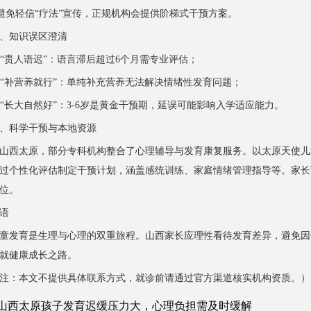
 避免轻信“疗法”宣传，正规机构会提供阶梯式干预方案。
、知识误区澄清
. “贵人语迟”：语言滞后超过6个月需专业评估；
. “补营养就行”：单纯补充营养无法解决情绪性发育问题；
. “长大自然好”：3-6岁是黄金干预期，延误可能影响入学适应能力。
、科学干预与本地资源
山西太原，部分专科机构整合了心理辅导与发育康复服务。以太原天使儿
过个性化评估制定干预计划，涵盖感统训练、家庭情绪管理指导等。家长
位。
语
童发育是生理与心理的双重旅程。山西家长应理性看待发育差异，避免因
就健康成长之路。
注：本文不提供具体联系方式，就诊前请通过官方渠道核实机构资质。）
山西太原孩子发育迟缓压力大，心理负担需及时缓解