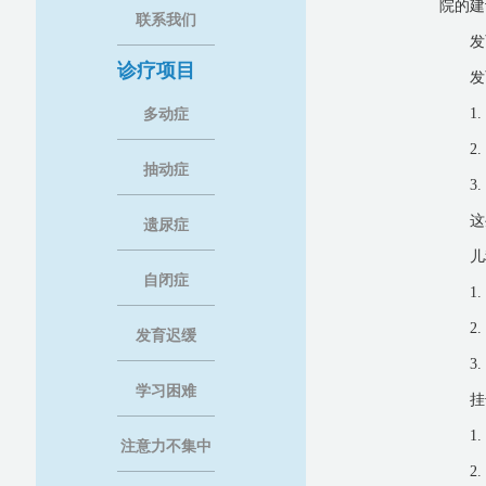
院的建
联系我们
发
诊疗项目
发
1
多动症
2
抽动症
3
这
遗尿症
儿
自闭症
1
2
发育迟缓
3
学习困难
挂
1
注意力不集中
2