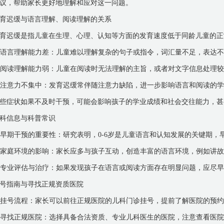
议，帮助家长更好地理解和应对这一问题。
育迟缓与语言理解、阅读理解的关系
育迟缓是指儿童在生理、心理、认知等方面的发育速度低于同龄儿童的正
. 语言理解能力差：儿童难以理解复杂的句子或指令，词汇量不足，表达
. 阅读理解能力弱：儿童在阅读时无法理解的主旨，或者对文字信息处理
. 注意力不集中：发育迟缓常伴随注意力缺陷，进一步影响语言和阅读的
些症状如果不及时干预，可能会影响孩子的学业成绩和社会交往能力，甚
科信息与科普常识
. 早期干预的重要性：研究表明，0-6岁是儿童语言和认知发展的关键期
. 家庭环境的影响：家长应多与孩子互动，创造丰富的语言环境，例如讲
. 专业评估与治疗：如果发现孩子在语言或阅读方面存在明显问题，应尽
号指南与寻找正规资质医院
. 挂号流程：家长可以前往正规医院的儿科门诊挂号，提前了解医院的预
. 寻找正规医院：选择具备合法资质、专业儿科医生的医院，注意查看医