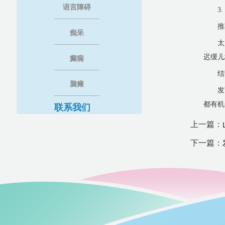
语言障碍
3
推
痴呆
太
迟缓儿
癫痫
结
脑瘫
发
都有机
联系我们
上一篇：
下一篇：