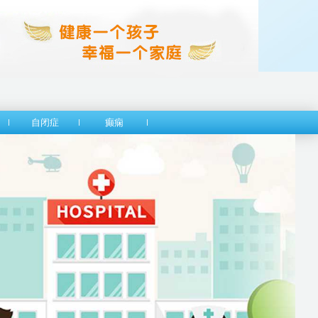
自闭症
癫痫