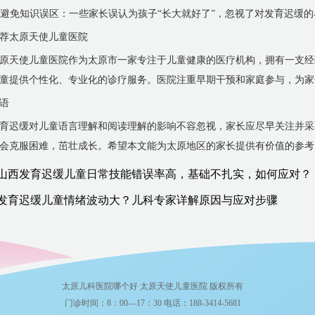
. 避免知识误区：一些家长误认为孩子“长大就好了”，忽视了对发育迟缓
荐太原天使儿童医院
原天使儿童医院作为太原市一家专注于儿童健康的医疗机构，拥有一支经
童提供个性化、专业化的诊疗服务。医院注重早期干预和家庭参与，为家
语
育迟缓对儿童语言理解和阅读理解的影响不容忽视，家长应尽早关注并采
会克服困难，茁壮成长。希望本文能为太原地区的家长提供有价值的参考
山西发育迟缓儿童日常技能错误率高，基础不扎实，如何应对？
发育迟缓儿童情绪波动大？儿科专家详解原因与应对步骤
太原儿科医院哪个好 太原天使儿童医院 版权所有
门诊时间：8：00—17：30 电话：188-3414-5681