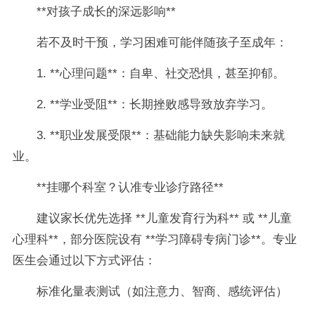
**对孩子成长的深远影响**
若不及时干预，学习困难可能伴随孩子至成年：
1. **心理问题**：自卑、社交恐惧，甚至抑郁。
2. **学业受阻**：长期挫败感导致放弃学习。
3. **职业发展受限**：基础能力缺失影响未来就
业。
**挂哪个科室？认准专业诊疗路径**
建议家长优先选择 **儿童发育行为科** 或 **儿童
心理科**，部分医院设有 **学习障碍专病门诊**。专业
医生会通过以下方式评估：
标准化量表测试（如注意力、智商、感统评估）