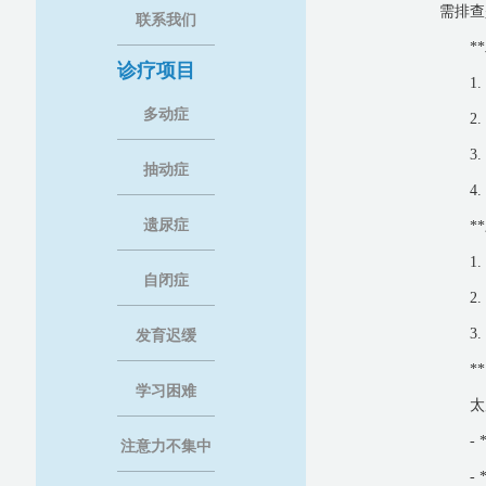
需排查
联系我们
*
诊疗项目
1
多动症
2
3
抽动症
4
遗尿症
*
1
自闭症
2
3
发育迟缓
*
学习困难
太
-
注意力不集中
-