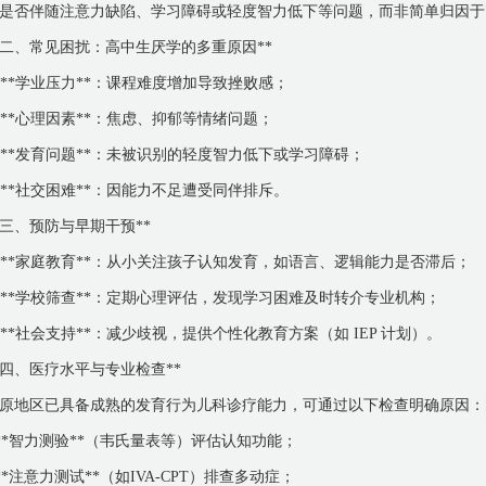
是否伴随注意力缺陷、学习障碍或轻度智力低下等问题，而非简单归因于"
*二、常见困扰：高中生厌学的多重原因**
. **学业压力**：课程难度增加导致挫败感；
. **心理因素**：焦虑、抑郁等情绪问题；
. **发育问题**：未被识别的轻度智力低下或学习障碍；
. **社交困难**：因能力不足遭受同伴排斥。
*三、预防与早期干预**
. **家庭教育**：从小关注孩子认知发育，如语言、逻辑能力是否滞后；
. **学校筛查**：定期心理评估，发现学习困难及时转介专业机构；
. **社会支持**：减少歧视，提供个性化教育方案（如 IEP 计划）。
*四、医疗水平与专业检查**
原地区已具备成熟的发育行为儿科诊疗能力，可通过以下检查明确原因：
 **智力测验**（韦氏量表等）评估认知功能；
 **注意力测试**（如IVA-CPT）排查多动症；