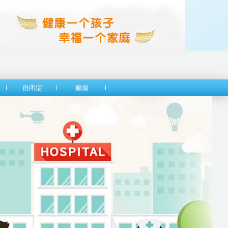
自闭症
癫痫