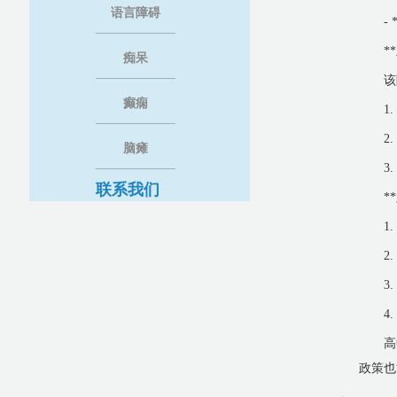
语言障碍
-
*
痴呆
该
癫痫
1
2
脑瘫
3
联系我们
*
1
2
3
4
高
政策也