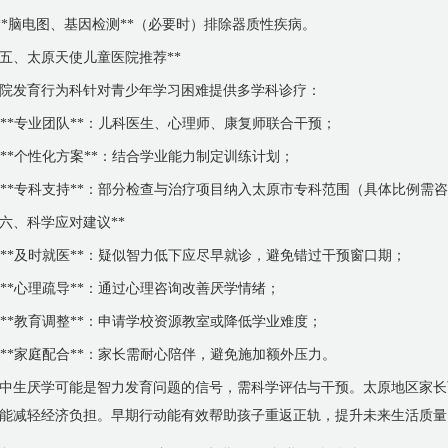
 **脑电图、基因检测**（必要时）排除器质性疾病。
*五、太原天使儿童医院推荐**
院发育行为科针对青少年学习困难提供多学科诊疗：
. **专业团队**：儿科医生、心理师、康复师联合干预；
. **个性化方案**：结合学业能力制定训练计划；
. **专科支持**：部分检查与治疗项目纳入太原市专科范围（具体比例需
*六、科学应对建议**
. **及时就医**：疑似智力低下应尽早就诊，避免错过干预窗口期；
. **心理疏导**：通过心理咨询改善厌学情绪；
. **教育调整**：申请学校资源教室或降低学业难度；
. **家庭配合**：家长需耐心陪伴，避免施加额外压力。
中生厌学可能是智力发育问题的信号，需科学评估与干预。太原地区家长
能减轻经济负担。早期行动能有效帮助孩子重返正轨，提升未来生活质量