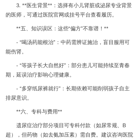
3. **医生背景**：选择有小儿肾脏或泌尿专业背景
的医师，可通过医院官网或挂号平台查看履历。
**五、知识误区：这些“偏方”不靠谱！**
- “喝汤药能根治”：中药需辨证施治，盲目服用可
能伤肾。
- “等孩子长大自然好”：部分患儿可能持续至青春
期，延误治疗影响心理健康。
- “多穿纸尿裤就行”：长期依赖可能削弱孩子自主
排尿意识。
**六、专科与费用**
遗尿症治疗部分项目可专科付款（如尿常规、B
超），但药物（如去氨加压素）需自费。建议咨询医院