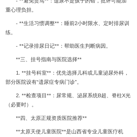
- **避免责骂**：遗尿不是孩子的错，批评可能加
重心理负担。
- **生活习惯调整**：睡前2小时限水、定时排尿训
练。
- **记录排尿日记**：帮助医生判断病因。
**三、挂号指南与医院选择**
1. **挂号科室**：优先选择儿科或儿童泌尿外科，
部分医院设有“遗尿症专病门诊”。
2. **检查项目**：尿常规、泌尿系统B超、脊柱X光
（必要时）。
**四、太原正规资质医院推荐**
**太原天使儿童医院**是山西省专业儿童医疗机