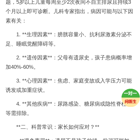
题，5岁以上儿童每周至少2次夜间不自主排尿且持续3
个月以上即可诊断。儿科专家指出，病因可能与以下因
素有关：
1. **生理因素**：膀胱容量小、抗利尿激素分泌不
足、睡眠觉醒障碍等。
2. **遗传因素**：父母有遗尿史，孩子患病概率增
加40%-60%。
3. **心理因素**：焦虑、家庭变故或入学压力可能
诱发或加重症状。
4. **其他疾病**：尿路感染、糖尿病或隐性脊柱裂
等需排除。
**二、科普常识：家长如何应对？**