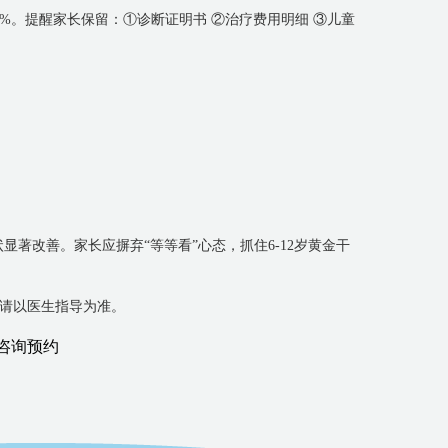
0%。提醒家长保留：①诊断证明书 ②治疗费用明细 ③儿童
显著改善。家长应摒弃“等等看”心态，抓住6-12岁黄金干
疗请以医生指导为准。
咨询预约