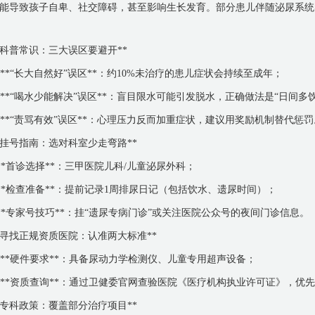
能导致孩子自卑、社交障碍，甚至影响生长发育。部分患儿伴随泌尿系统
*科普常识：三大误区要避开**
. **“长大自然好”误区**：约10%未治疗的患儿症状会持续至成年；
. **“喝水少能解决”误区**：盲目限水可能引发脱水，正确做法是“日间多
. **“责骂有效”误区**：心理压力反而加重症状，建议用奖励机制替代惩罚
*挂号指南：选对科室少走弯路**
 **首诊选择**：三甲医院儿科/儿童泌尿外科；
 **检查准备**：提前记录1周排尿日记（包括饮水、遗尿时间）；
 **专家号技巧**：挂“遗尿专病门诊”或关注医院公众号的夜间门诊信息。
*寻找正规资质医院：认准两大标准**
. **硬件要求**：具备尿动力学检测仪、儿童专用超声设备；
. **资质查询**：通过卫健委官网查验医院《医疗机构执业许可证》，
*专科政策：覆盖部分治疗项目**