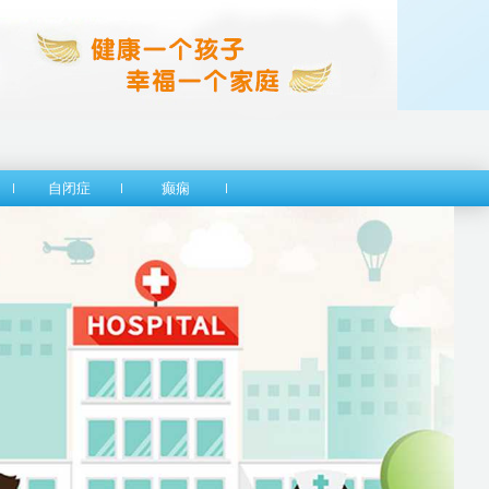
自闭症
癫痫