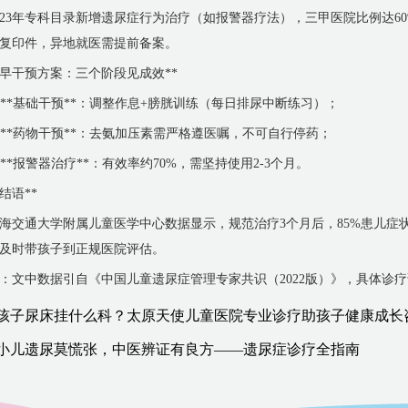
023年专科目录新增遗尿症行为治疗（如报警器疗法），三甲医院比例达6
复印件，异地就医需提前备案。
*早干预方案：三个阶段见成效**
. **基础干预**：调整作息+膀胱训练（每日排尿中断练习）；
. **药物干预**：去氨加压素需严格遵医嘱，不可自行停药；
. **报警器治疗**：有效率约70%，需坚持使用2-3个月。
*结语**
海交通大学附属儿童医学中心数据显示，规范治疗3个月后，85%患儿症状
及时带孩子到正规医院评估。
：文中数据引自《中国儿童遗尿症管理专家共识（2022版）》，具体诊
孩子尿床挂什么科？太原天使儿童医院专业诊疗助孩子健康成长
小儿遗尿莫慌张，中医辨证有良方——遗尿症诊疗全指南