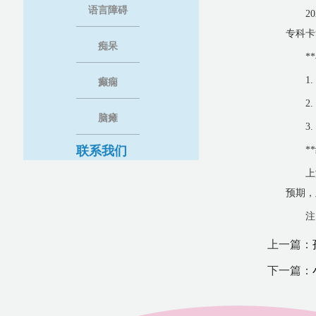
语言障碍
2
专科卡
痴呆
*
1
癫痫
2
脑瘫
3
联系我们
*
上
预期，
注
上一篇：
下一篇：