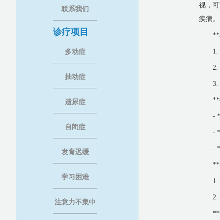
视，可
联系我们
疾病。
诊疗项目
*
1
多动症
2
抽动症
3
*
遗尿症
-
自闭症
-
-
发育迟缓
*
学习困难
1
2
注意力不集中
*