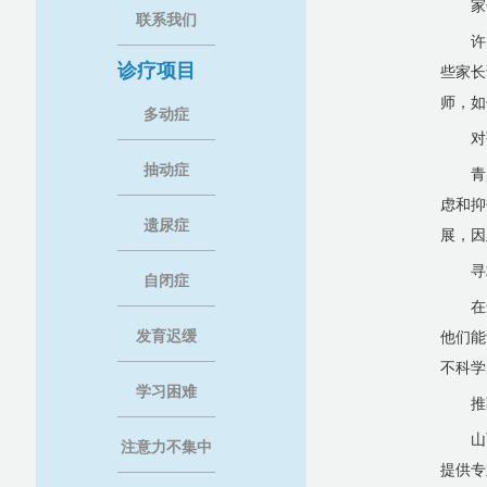
家
联系我们
许
诊疗项目
些家长
师，如
多动症
对
抽动症
青
虑和抑
遗尿症
展，因
寻
自闭症
在
发育迟缓
他们能
不科学
学习困难
推
山
注意力不集中
提供专