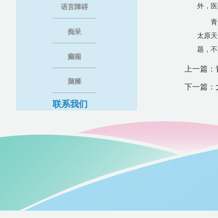
外，医
语言障碍
青
痴呆
太原天
题，不
癫痫
上一篇：
脑瘫
下一篇：
联系我们