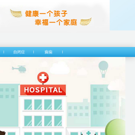
自闭症
癫痫