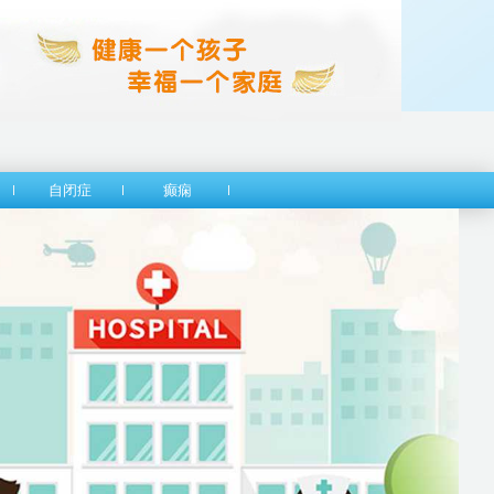
自闭症
癫痫