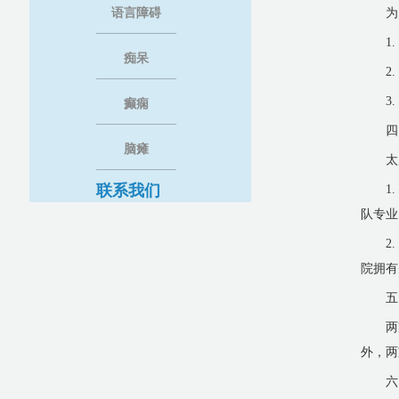
语言障碍
为
1
痴呆
2
3
癫痫
四
脑瘫
太
联系我们
1
队专业
2
院拥有
五
两
外，两
六