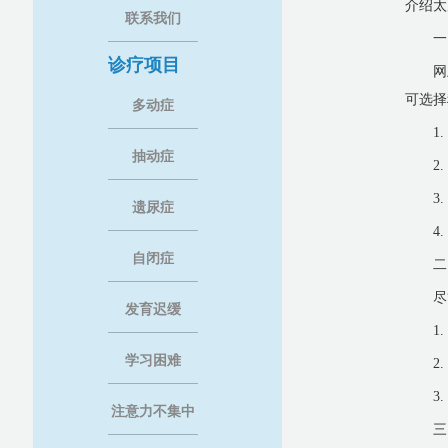
介绍太
联系我们
一
诊疗项目
网
可选择
多动症
1
抽动症
2
3
遗尿症
4
自闭症
二
尽
发育迟缓
1
学习困难
2
3
注意力不集中
三