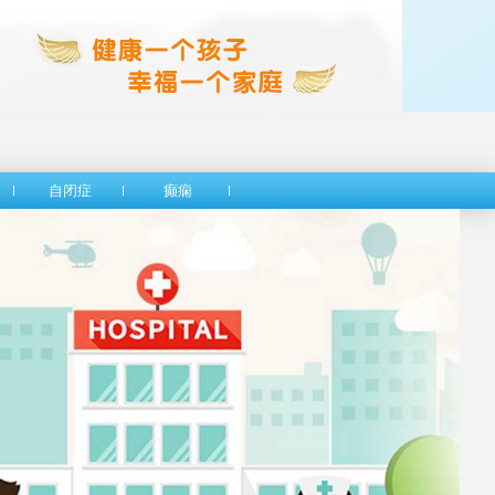
自闭症
癫痫