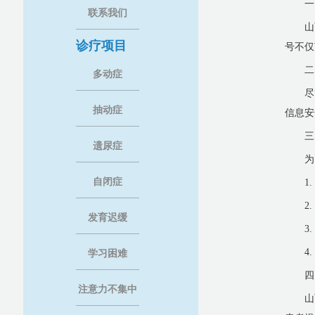
一
联系我们
山
诊疗项目
号不仅
二
多动症
尽
抽动症
信息安
三
遗尿症
为
自闭症
1
2
发育迟缓
3
4
学习困难
四
注意力不集中
山