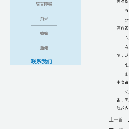
患者提
语言障碍
五
痴呆
对
医疗设
癫痫
六
在
脑瘫
情，从
联系我们
七
山
中查询
总
备，患
院的内
上一篇：