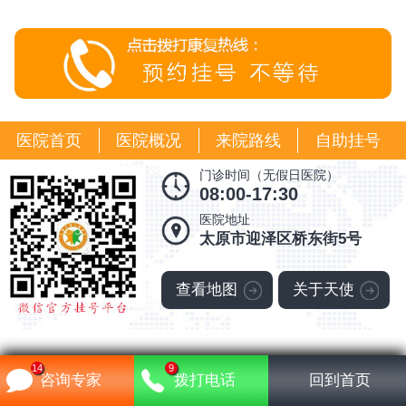
医院首页
医院概况
来院路线
自助挂号
门诊时间（无假日医院）
08:00-17:30
医院地址
太原市迎泽区桥东街5号
查看地图
关于天使
14
9
晋ICP备18007667号-16
咨询专家
拨打电话
回到首页
任何建议都不能替代执业医师当面诊断，门诊时间仅供参考，以医院当日公布为准。