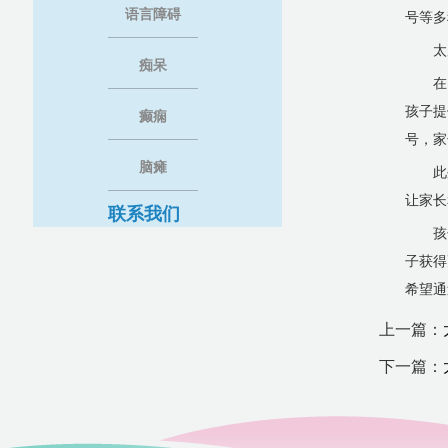
语言障碍
号等多
太
痴呆
在
孩子提
癫痫
号，家
脑瘫
此
让家长
联系我们
孩
子获得
希望通
上一篇：
下一篇：