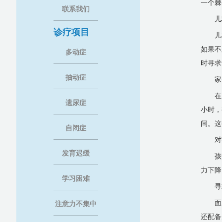
一个棘
联系我们
儿
诊疗项目
儿
如果不
多动症
时寻求
抽动症
家
在
遗尿症
小时，
间。这
自闭症
对
发育迟缓
孩
力下降
学习困难
寻
面
注意力不集中
还配备