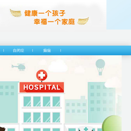
自闭症
癫痫