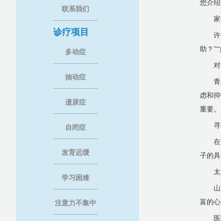
您介绍
联系我们
家
诊疗项目
许
助？”
多动症
对
抽动症
青
虑和抑
遗尿症
重要。
寻
自闭症
在
发育迟缓
子的具
太
学习困难
山
富的心
注意力不集中
医