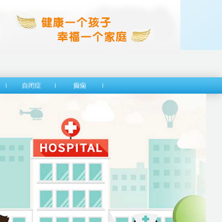
自闭症
癫痫