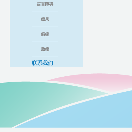
语言障碍
痴呆
癫痫
脑瘫
联系我们