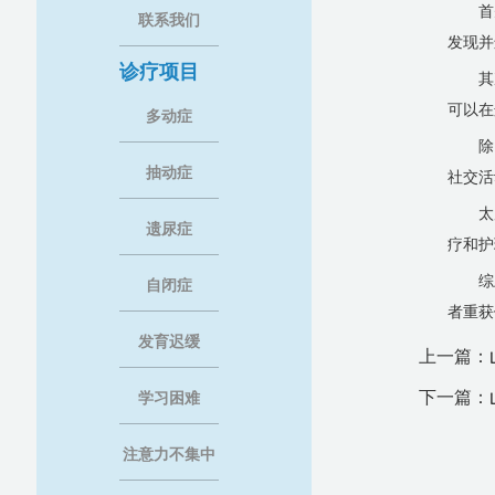
首
联系我们
发现并
诊疗项目
其
可以在
多动症
除
抽动症
社交活
太
遗尿症
疗和护
综
自闭症
者重获
发育迟缓
上一篇：
下一篇：
学习困难
注意力不集中