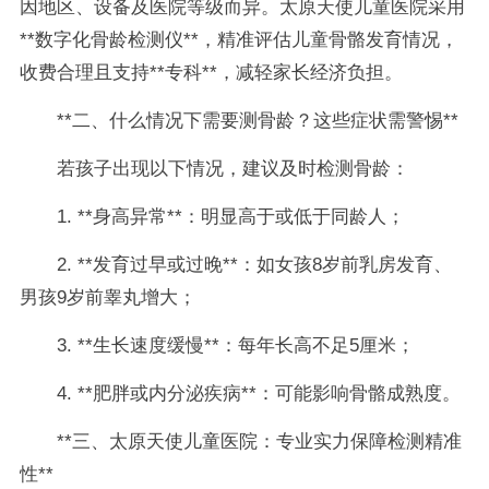
因地区、设备及医院等级而异。太原天使儿童医院采用
**数字化骨龄检测仪**，精准评估儿童骨骼发育情况，
收费合理且支持**专科**，减轻家长经济负担。
**二、什么情况下需要测骨龄？这些症状需警惕**
若孩子出现以下情况，建议及时检测骨龄：
1. **身高异常**：明显高于或低于同龄人；
2. **发育过早或过晚**：如女孩8岁前乳房发育、
男孩9岁前睾丸增大；
3. **生长速度缓慢**：每年长高不足5厘米；
4. **肥胖或内分泌疾病**：可能影响骨骼成熟度。
**三、太原天使儿童医院：专业实力保障检测精准
性**