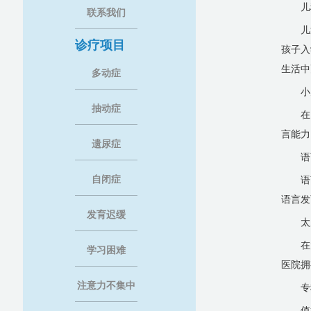
儿
联系我们
儿
诊疗项目
孩子入
生活中
多动症
小
抽动症
在
言能力
遗尿症
语
自闭症
语
语言发
发育迟缓
太
在
学习困难
医院拥
注意力不集中
专
值