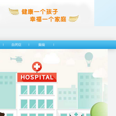
自闭症
癫痫