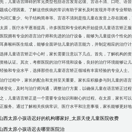
先，儿童语言障碍的常见类型包括语言发育迟缓、言语不清、口吃、语音
题或心理因素。了解这些疾病的常识有助于家长及时发现并寻求专业帮助
为词汇量少、句子结构简单等。言语不清则是指儿童在发音上存在困难，
太原，医疗水平逐渐提高，许多医院和专业机构开始提供儿童语言矫正服
医院拥有专业的语言治疗师和先进的治疗设备，能够为儿童提供个性化的
耳鼻喉科医生组成，能够全面评估儿童的语言能力，并制定相应的治疗计
选择儿童语言矫正中心时，家长需要注意以下几点。首先，了解机构的资
资格认证。其次，考察医院的治疗环境和设备，良好的治疗环境能够让儿
经验和专业水平，选择那些在儿童语言矫正领域有丰富经验的专业人士。
治疗过程中，家长的配合和支持至关重要。家长应积极参与到儿童的语言
绪变化，及时与治疗师沟通，调整治疗方案，以确保儿童在语言矫正过程
之，儿童语言矫正是一个需要专业知识和耐心的过程。在太原，家长可以
正服务。通过了解相关疾病常识、医疗水平和注意事项，家长能够更好地
山西太原小孩语迟好的机构哪家好_太原天使儿童医院收费
山西太原小孩语迟去哪里医院治