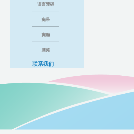
语言障碍
痴呆
癫痫
脑瘫
联系我们