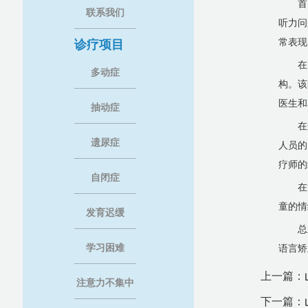
首
联系我们
听力问
常表现
诊疗项目
在
多动症
构。该
医生和
抽动症
在
遗尿症
人员的
疗师的
自闭症
在
童的情
发育迟缓
总
学习困难
语言矫
上一篇：
注意力不集中
下一篇：