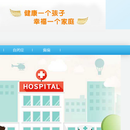
自闭症
癫痫