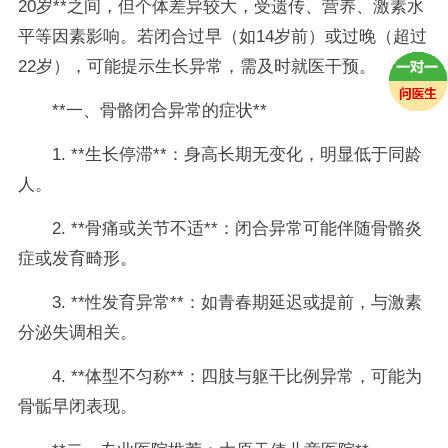
20岁**之间，但个体差异较大，受遗传、营养、激素水
平等因素影响。若闭合过早（如14岁前）或过晚（超过
22岁），可能提示生长异常，需及时就医干预。
**一、骨骼闭合异常的症状**
1. **生长停滞**：身高长期无变化，明显低于同龄
人。
2. **骨痛或关节不适**：闭合异常可能伴随骨骼炎
症或发育畸形。
3. **性发育异常**：如青春期延迟或提前，与激素
分泌失调相关。
4. **体型不匀称**：四肢与躯干比例异常，可能为
骨骺早闭表现。