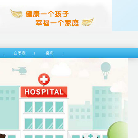
自闭症
癫痫