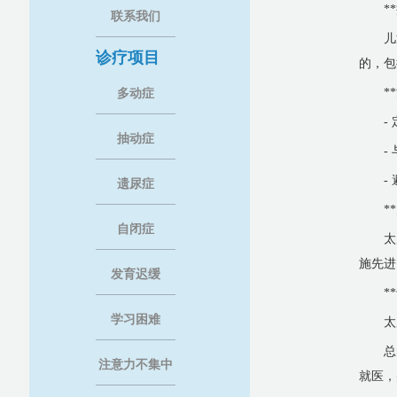
*
联系我们
儿
诊疗项目
的，包
*
多动症
-
抽动症
-
-
遗尿症
*
自闭症
太
施先进
发育迟缓
*
学习困难
太
总
注意力不集中
就医，