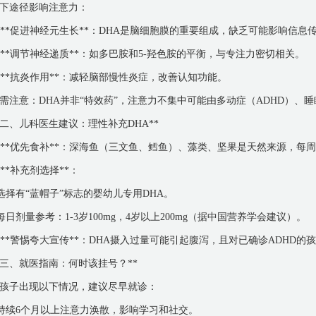
下途径影响注意力：
. **促进神经元生长**：DHA是脑细胞膜的重要组成，缺乏可能影响信息
. **调节神经递质**：如多巴胺和5-羟色胺的平衡，与专注力密切相关。
. **抗炎作用**：减轻脑部慢性炎症，改善认知功能。
需注意：DHA并非“特效药”，注意力不集中可能由多动症（ADHD）、
*二、儿科医生建议：理性补充DHA**
. **优先食补**：深海鱼（三文鱼、鳕鱼）、藻类、坚果是天然来源，每周
. **补充剂选择**：
 选择有“蓝帽子”标志的婴幼儿专用DHA。
 每日剂量参考：1-3岁100mg，4岁以上200mg（据中国营养学会建议）。
. **警惕夸大宣传**：DHA摄入过量可能引起腹泻，且对已确诊ADHD
*三、就医指南：何时该挂号？**
孩子出现以下情况，建议尽早就诊：
 持续6个月以上注意力涣散，影响学习和社交。