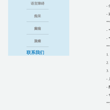
语言障碍
-
-
痴呆
*
癫痫
-
-
脑瘫
*
联系我们
1
2
3
-
-
-
*