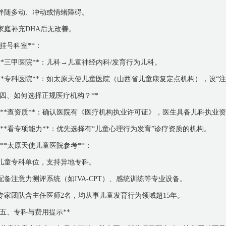
 伴随多动、冲动或情绪障碍。
 家庭补充DHA后无改善。
*挂号科室**：
 **三甲医院**：儿科→儿童神经内科/发育行为儿科。
 **专科医院**：如太原天使儿童医院（山西省儿童康复定点机构），设“
*四、如何选择正规医疗机构？**
. **查资质**：确认医院有《医疗机构执业许可证》，医生具备儿科执业
. **看专项能力**：优先选择有“儿童心理行为发育”诊疗资质的机构。
. **太原天使儿童医院参考**：
 儿童专科单位，支持异地专科。
 配备注意力测评系统（如IVA-CPT）、感统训练等专业设备。
 专家团队含主任医师2名，均从事儿童发育行为领域超15年。
*五、专科与费用提示**