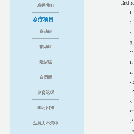
通过以
联系我们
1
诊疗项目
2
多动症
3
但
抽动症
*
遗尿症
1
2
自闭症
-
-
发育迟缓
3
学习困难
*
若
注意力不集中
-