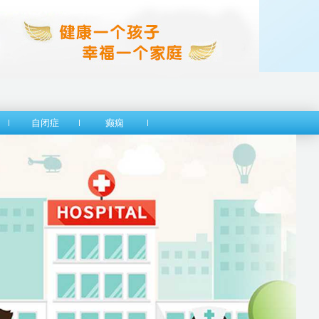
自闭症
癫痫