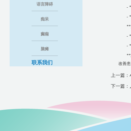
语言障碍
-
-
痴呆
*
癫痫
-
-
脑瘫
*
联系我们
改善患
上一篇：
下一篇：