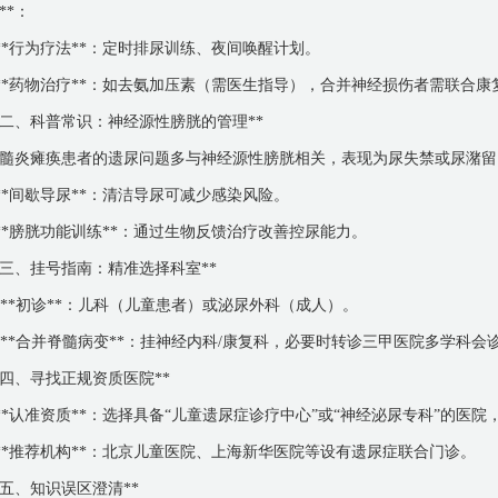
**：
 **行为疗法**：定时排尿训练、夜间唤醒计划。
 **药物治疗**：如去氨加压素（需医生指导），合并神经损伤者需联合康
*二、科普常识：神经源性膀胱的管理**
髓炎瘫痪患者的遗尿问题多与神经源性膀胱相关，表现为尿失禁或尿潴留。
 **间歇导尿**：清洁导尿可减少感染风险。
 **膀胱功能训练**：通过生物反馈治疗改善控尿能力。
*三、挂号指南：精准选择科室**
. **初诊**：儿科（儿童患者）或泌尿外科（成人）。
. **合并脊髓病变**：挂神经内科/康复科，必要时转诊三甲医院多学科会
*四、寻找正规资质医院**
 **认准资质**：选择具备“儿童遗尿症诊疗中心”或“神经泌尿专科”的医
 **推荐机构**：北京儿童医院、上海新华医院等设有遗尿症联合门诊。
*五、知识误区澄清**