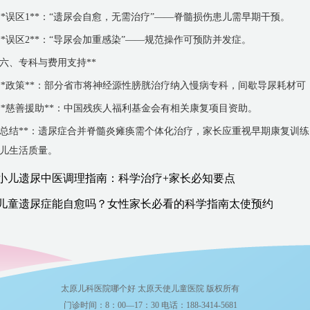
 **误区1**：“遗尿会自愈，无需治疗”——脊髓损伤患儿需早期干预。
 **误区2**：“导尿会加重感染”——规范操作可预防并发症。
*六、专科与费用支持**
 **政策**：部分省市将神经源性膀胱治疗纳入慢病专科，间歇导尿耗材
 **慈善援助**：中国残疾人福利基金会有相关康复项目资助。
*总结**：遗尿症合并脊髓炎瘫痪需个体化治疗，家长应重视早期康复训
儿生活质量。
小儿遗尿中医调理指南：科学治疗+家长必知要点
儿童遗尿症能自愈吗？女性家长必看的科学指南太使预约
太原儿科医院哪个好 太原天使儿童医院 版权所有
门诊时间：8：00—17：30 电话：188-3414-5681