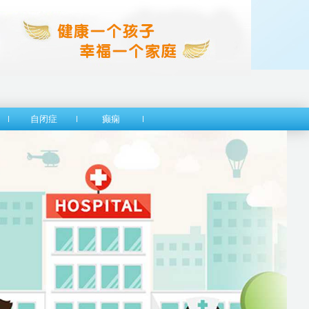
自闭症
癫痫