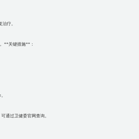
复治疗。
**关键措施**：
诊。
院，可通过卫健委官网查询。