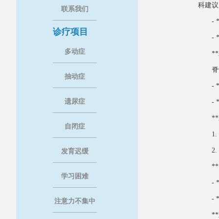
科建议
联系我们
-
诊疗项目
-
多动症
*
脊
抽动症
-
遗尿症
-
*
自闭症
1
2
发育迟缓
*
学习困难
-
-
注意力不集中
*