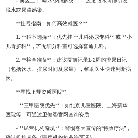
- 误区二：“喝水少能解决”——过度限水可能引发
脱水或尿路感染。
**挂号指南：如何高效就医？**
1. **科室选择**：优先挂 **儿科泌尿专科** 或 **小
儿肾脏科**，若无细分科室可选择普通儿科。
2. **检查准备**：建议提前记录1-2周的排尿日记
（包括饮水、排尿时间及尿量），帮助医生快速判断病
因。
**寻找正规资质医院**
- **三甲医院优先**：如北京儿童医院、上海新华
医院等，可通过卫健委官网查询资质。
- **民营机构避坑**：警惕夸大宣传的“特效疗法”，
确认机构具备《医疗机构执业许可证》。