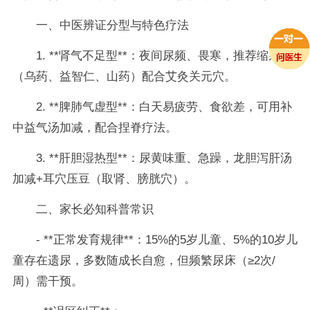
一、中医辨证分型与特色疗法
1. **肾气不足型**：夜间尿频、畏寒，推荐缩泉丸
（乌药、益智仁、山药）配合艾灸关元穴。
2. **脾肺气虚型**：白天易疲劳、食欲差，可用补
中益气汤加减，配合捏脊疗法。
3. **肝胆湿热型**：尿黄味重、急躁，龙胆泻肝汤
加减+耳穴压豆（取肾、膀胱穴）。
二、家长必知科普常识
- **正常发育规律**：15%的5岁儿童、5%的10岁儿
童存在遗尿，多数随成长自愈，但频繁尿床（≥2次/
周）需干预。