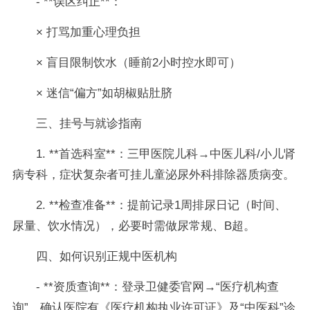
- **误区纠正**：
× 打骂加重心理负担
× 盲目限制饮水（睡前2小时控水即可）
× 迷信“偏方”如胡椒贴肚脐
三、挂号与就诊指南
1. **首选科室**：三甲医院儿科→中医儿科/小儿肾
病专科，症状复杂者可挂儿童泌尿外科排除器质病变。
2. **检查准备**：提前记录1周排尿日记（时间、
尿量、饮水情况），必要时需做尿常规、B超。
四、如何识别正规中医机构
- **资质查询**：登录卫健委官网→“医疗机构查
询”，确认医院有《医疗机构执业许可证》及“中医科”诊