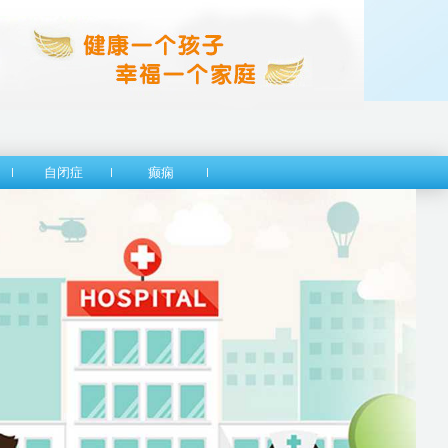
自闭症
癫痫