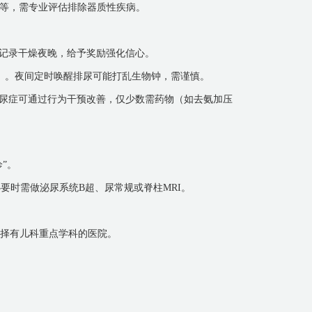
等，需专业评估排除器质性疾病。
历”记录干燥夜晚，给予奖励强化信心。
西瓜）。夜间定时唤醒排尿可能打乱生物钟，需谨慎。
分遗尿症可通过行为干预改善，仅少数需药物（如去氨加压
”。
必要时需做泌尿系统B超、尿常规或脊柱MRI。
先选择有儿科重点学科的医院。