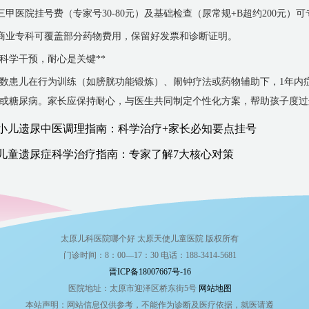
 三甲医院挂号费（专家号30-80元）及基础检查（尿常规+B超约200元
 商业专科可覆盖部分药物费用，保留好发票和诊断证明。
*科学干预，耐心是关键**
数患儿在行为训练（如膀胱功能锻炼）、闹钟疗法或药物辅助下，1年内
或糖尿病。家长应保持耐心，与医生共同制定个性化方案，帮助孩子度过
小儿遗尿中医调理指南：科学治疗+家长必知要点挂号
儿童遗尿症科学治疗指南：专家了解7大核心对策
太原儿科医院哪个好 太原天使儿童医院 版权所有
门诊时间：8：00—17：30 电话：188-3414-5681
晋ICP备18007667号-16
医院地址：太原市迎泽区桥东街5号
网站地图
本站声明：网站信息仅供参考，不能作为诊断及医疗依据，就医请遵