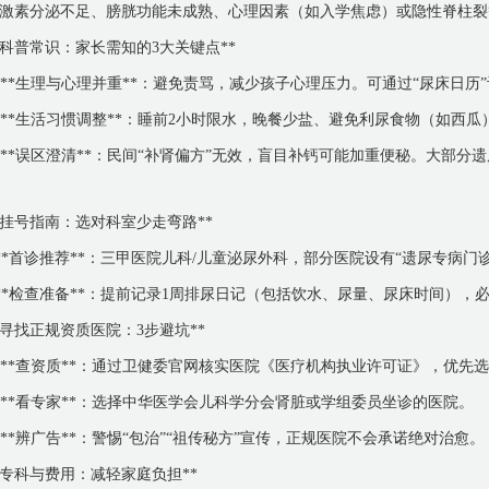
激素分泌不足、膀胱功能未成熟、心理因素（如入学焦虑）或隐性脊柱裂
*科普常识：家长需知的3大关键点**
. **生理与心理并重**：避免责骂，减少孩子心理压力。可通过“尿床日
. **生活习惯调整**：睡前2小时限水，晚餐少盐、避免利尿食物（如
. **误区澄清**：民间“补肾偏方”无效，盲目补钙可能加重便秘。大部
*挂号指南：选对科室少走弯路**
 **首诊推荐**：三甲医院儿科/儿童泌尿外科，部分医院设有“遗尿专病门诊
 **检查准备**：提前记录1周排尿日记（包括饮水、尿量、尿床时间），
*寻找正规资质医院：3步避坑**
. **查资质**：通过卫健委官网核实医院《医疗机构执业许可证》，优
. **看专家**：选择中华医学会儿科学分会肾脏或学组委员坐诊的医院。
. **辨广告**：警惕“包治”“祖传秘方”宣传，正规医院不会承诺绝对治愈。
*专科与费用：减轻家庭负担**