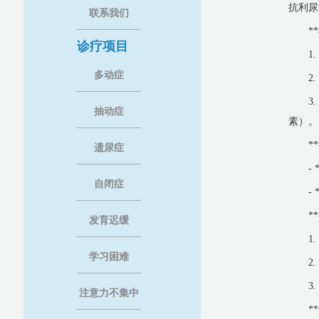
抗利尿
联系我们
*
诊疗项目
1
多动症
2
3
抽动症
素）。
*
遗尿症
-
自闭症
-
*
发育迟缓
1
学习困难
2
3
注意力不集中
*