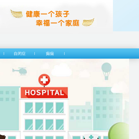
自闭症
癫痫