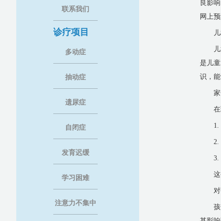
良影响
联系我们
网上预
诊疗项目
儿
儿
多动症
是儿童
识，能
抽动症
家
遗尿症
在
1
自闭症
2
发育迟缓
3
这
学习困难
对
注意力不集中
孩
甚影响