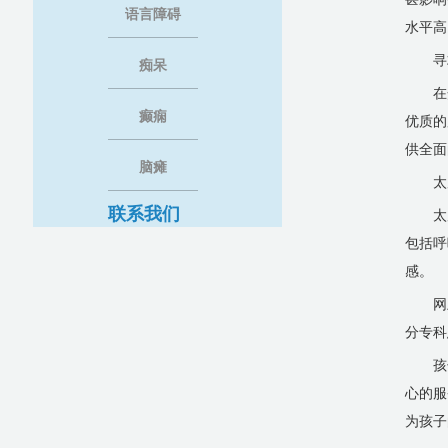
语言障碍
水平高
寻
痴呆
在
癫痫
优质的
供全面
脑瘫
太
联系我们
太
包括呼
感。
网
分专科
孩
心的服
为孩子