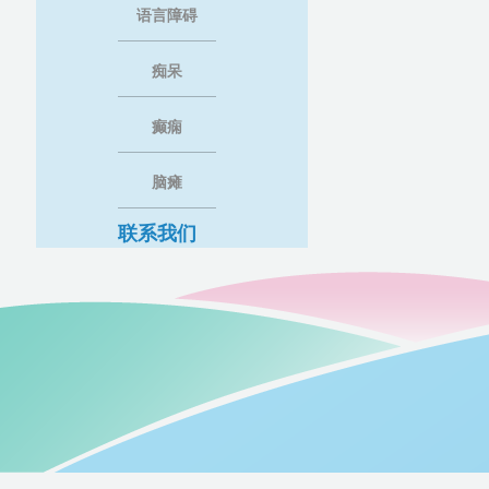
语言障碍
痴呆
癫痫
脑瘫
联系我们