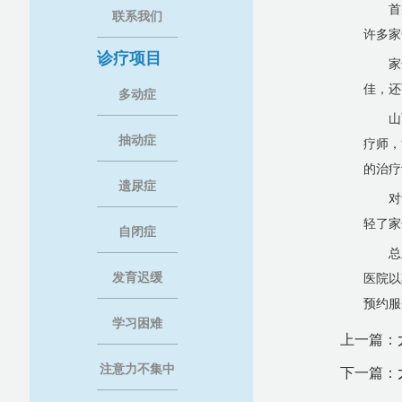
首
联系我们
许多家
诊疗项目
家
佳，还
多动症
山
抽动症
疗师，
的治疗
遗尿症
对
轻了家
自闭症
总
发育迟缓
医院以
预约服
学习困难
上一篇：
注意力不集中
下一篇：