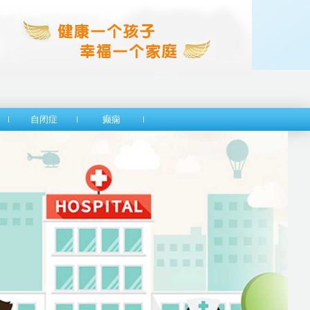
自闭症
癫痫