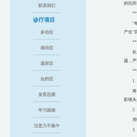
的抗拒
联系我们
*
诊疗项目
“
产生“
多动症
*
抽动症
长
题，严
遗尿症
*
自闭症
1
将
发育迟缓
影镜头
2
学习困难
用
注意力不集中
3