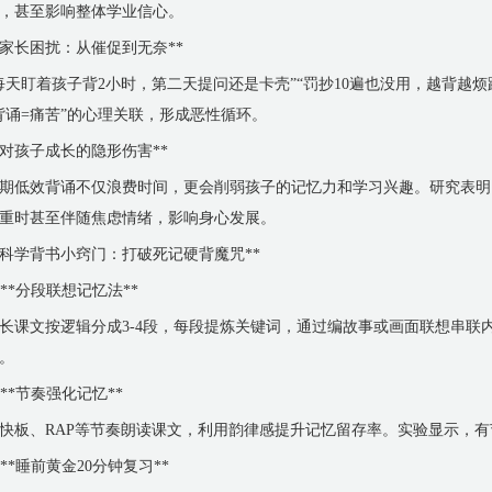
，甚至影响整体学业信心。
*家长困扰：从催促到无奈**
每天盯着孩子背2小时，第二天提问还是卡壳”“罚抄10遍也没用，越背越
背诵=痛苦”的心理关联，形成恶性循环。
*对孩子成长的隐形伤害**
期低效背诵不仅浪费时间，更会削弱孩子的记忆力和学习兴趣。研究表明
重时甚至伴随焦虑情绪，影响身心发展。
*科学背书小窍门：打破死记硬背魔咒**
. **分段联想记忆法**
长课文按逻辑分成3-4段，每段提炼关键词，通过编故事或画面联想串联
。
. **节奏强化记忆**
快板、RAP等节奏朗读课文，利用韵律感提升记忆留存率。实验显示，有
. **睡前黄金20分钟复习**