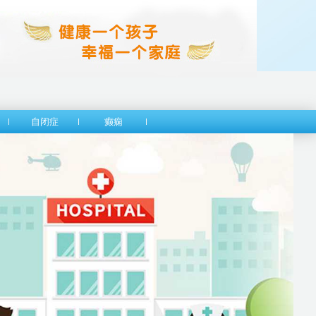
自闭症
癫痫