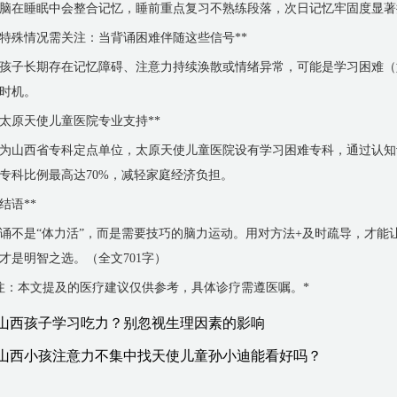
脑在睡眠中会整合记忆，睡前重点复习不熟练段落，次日记忆牢固度显著
*特殊情况需关注：当背诵困难伴随这些信号**
孩子长期存在记忆障碍、注意力持续涣散或情绪异常，可能是学习困难（
时机。
*太原天使儿童医院专业支持**
为山西省专科定点单位，太原天使儿童医院设有学习困难专科，通过认知
专科比例最高达70%，减轻家庭经济负担。
*结语**
诵不是“体力活”，而是需要技巧的脑力运动。用对方法+及时疏导，才能
才是明智之选。（全文701字）
注：本文提及的医疗建议仅供参考，具体诊疗需遵医嘱。*
山西孩子学习吃力？别忽视生理因素的影响
山西小孩注意力不集中找天使儿童孙小迪能看好吗？