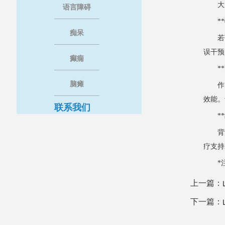
大
语言障碍
*
痴呆
若
误干预
癫痫
*
脑瘫
作
效能。
联系我们
*
背
疗支持
*
上一篇：
下一篇：